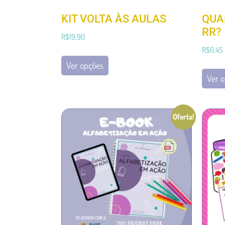
KIT VOLTA ÀS AULAS
QUA
RR?
R$
19,90
R$
6,45
Ver opções
Ver 
Oferta!