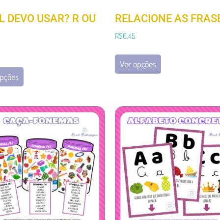
L DEVO USAR? R OU
RELACIONE AS FRAS
R$
6,45
Ver opções
opções