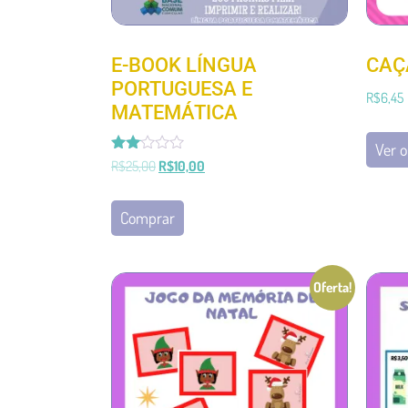
E-BOOK LÍNGUA
CAÇ
PORTUGUESA E
R$
6,45
MATEMÁTICA
Ver 
Avaliação
R$
25,00
R$
10,00
2.00
de 5
Comprar
Oferta!