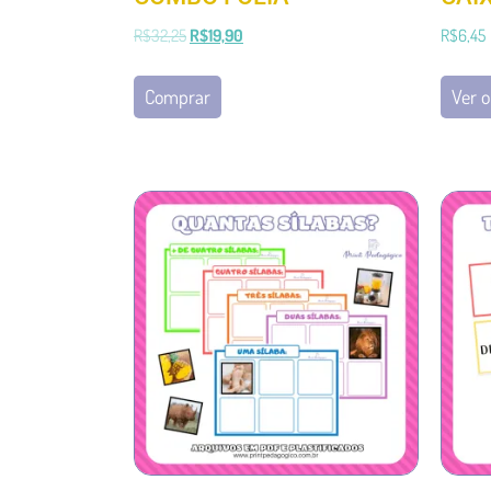
R$
32,25
R$
19,90
R$
6,45
Comprar
Ver 