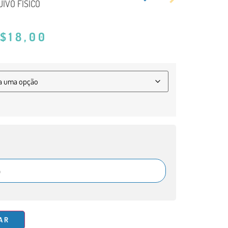
IVO FÍSICO
$
18,00
AR