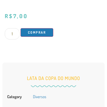
como
2.00
de
5,
com
R$
7,00
baseado
em
avaliação
de
cliente
COMPRAR
LATA DA COPA DO MUNDO
Category
Diversos