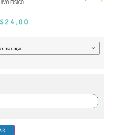
IVO FÍSICO
$
24,00
AR