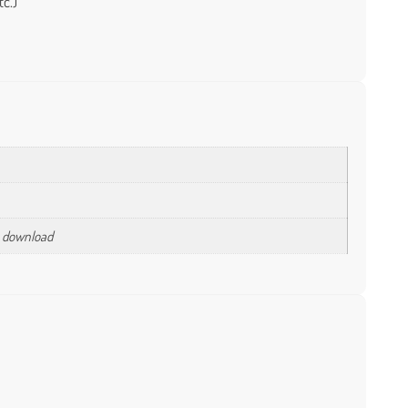
tc.)
a download