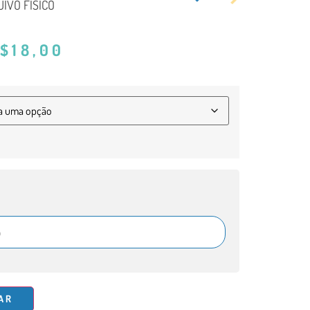
IVO FÍSICO
$
18,00
AR